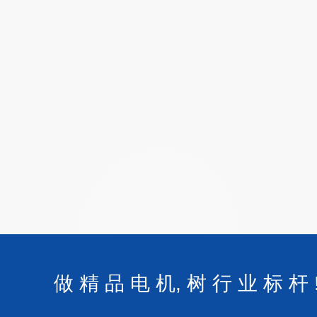
做 精 品 电 机, 树 行 业 标 杆 