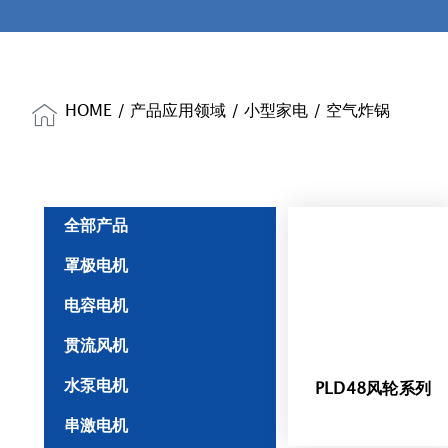
HOME
/
产品应用领域
/
小型家电
/ 空气炸锅
全部产品
罩极电机
电容电机
贯流风机
水泵电机
PLD48风轮系列
串激电机