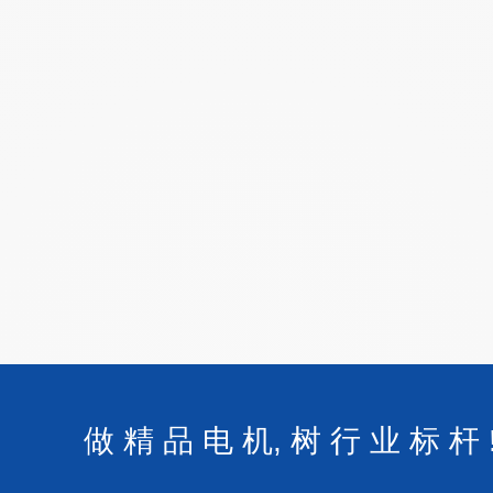
做 精 品 电 机, 树 行 业 标 杆 